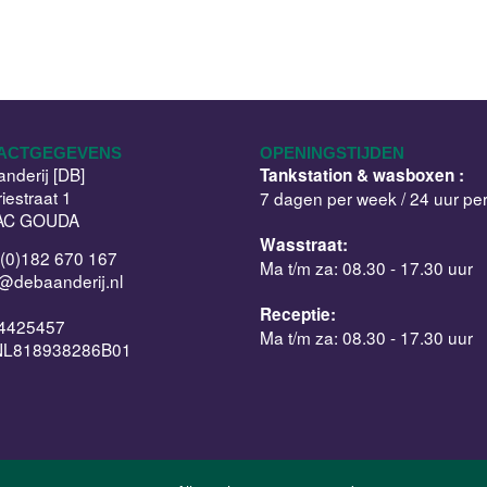
ACTGEGEVENS
OPENINGSTIJDEN
nderij [DB]
Tankstation & wasboxen :
riestraat 1
7 dagen per week / 24 uur pe
AC GOUDA
Wasstraat:
(0)182 670 167
Ma t/m za: 08.30 - 17.30 uur
o@debaanderij.nl
Receptie:
4425457
Ma t/m za: 08.30 - 17.30 uur
NL818938286B01